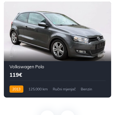
7
Volkswagen Polo
119€
2013
125,000 km
Ručni mjenjač
Benzin
60 KS