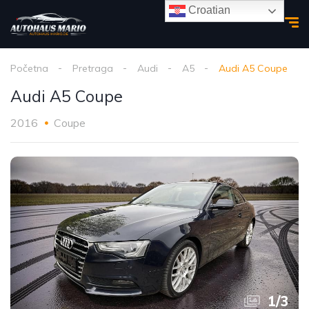
Croatian
Početna
Pretraga
Audi
A5
Audi A5 Coupe
Audi A5 Coupe
2016
Coupe
1
/
3