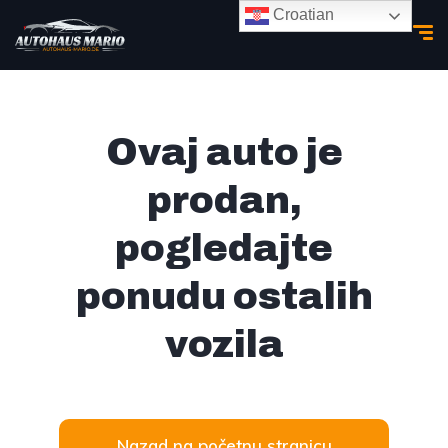
Croatian
Ovaj auto je
prodan,
pogledajte
ponudu ostalih
vozila
Nazad na početnu stranicu