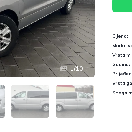
Cijena:
Marka vo
Vrsta mj
Godina:
1
/
10
Prijeđeni
Vrsta go
Snaga m