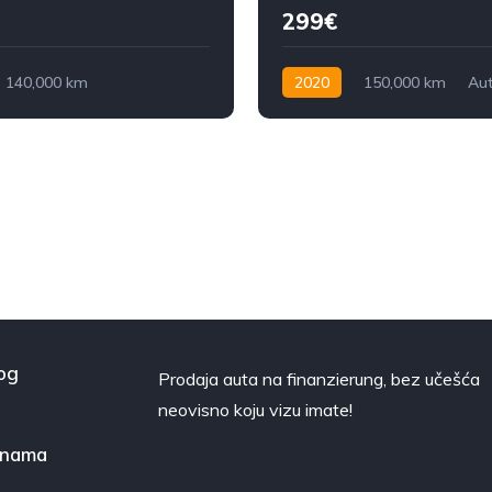
299€
140,000 km
2020
150,000 km
Au
jač
Dizel
163 KS
Dizel
150 KS
og
Prodaja auta na finanzierung, bez učešća
neovisno koju vizu imate!
 nama