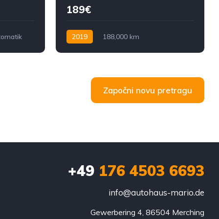
189€
tomatik
2019
188,000 km
Ručni mjenjač
Dizel
131 KS
Započni novu pretragu
+49
176 4503 6693
info@autohaus-mario.de
Gewerbering 4, 86504 Merching