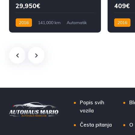
29,950€
409€
2016
141,000 km
Automatik
2016
Benzin
450 KS
Ručni mjen
Popis svih
Bl
vozila
Česta pitanja
O