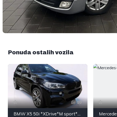
Ponuda ostalih vozila
10
BMW X5 50i *XDrive*M sport*Panorama* 360°*