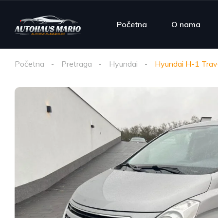
Početna
O nama
Početna
Pretraga
Hyundai
Hyundai H-1 Trave