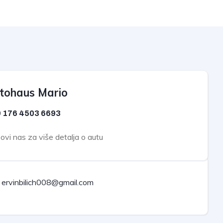
tohaus Mario
 176
4503 6693
vi nas za više detalja o autu
ervinbilich008@gmail.com