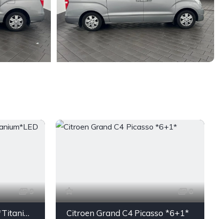
9
8
Ford Mondeo *EcoBlue *Titanium*LED *Kamera*
Citroen Grand C4 Picasso *6+1*