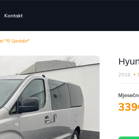
Kontakt
l *8 Sjedala*
Hyun
2016
Mjesečn
339