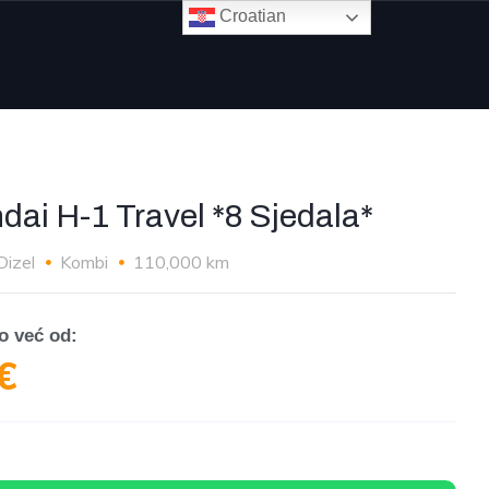
Croatian
dai H-1 Travel *8 Sjedala*
Dizel
Kombi
110,000 km
o već od:
€