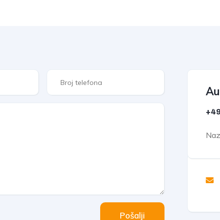
Au
+49
Nazo
Pošalji