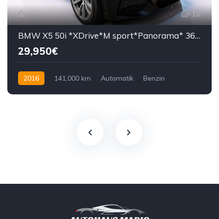
10
BMW X5 50i *XDrive*M sport*Panorama* 360°*
29,950€
2016
141,000 km
Automatik
Benzin
450 KS