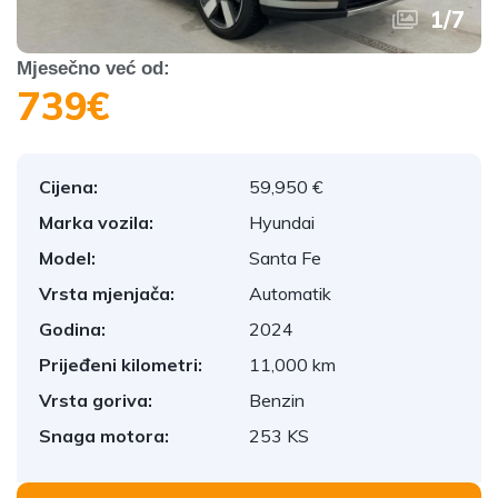
1
/
7
Mjesečno već od:
739€
Cijena:
59,950 €
Marka vozila:
Hyundai
Model:
Santa Fe
Vrsta mjenjača:
Automatik
Godina:
2024
Prijeđeni kilometri:
11,000 km
Vrsta goriva:
Benzin
Snaga motora:
253 KS