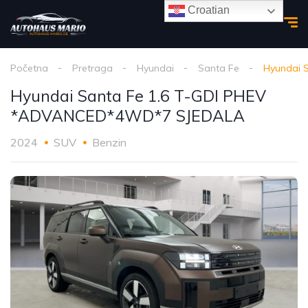
Croatian
Početna
Pretraga
Hyundai
Santa Fe
Hyundai 
Hyundai Santa Fe 1.6 T-GDI PHEV
*ADVANCED*4WD*7 SJEDALA
2024
SUV
Benzin