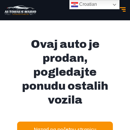
Croatian
Ovaj auto je
prodan,
pogledajte
ponudu ostalih
vozila
Nazad na početnu stranicu