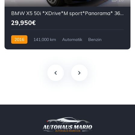
BMW X5 50i *XDrive*M sport*Panorama* 360°*
29,950€
2016
141,000 km
Automatik
Benzin
450 KS