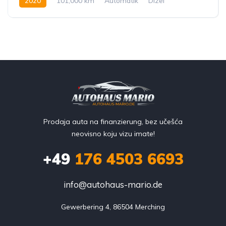
2020
101,000 km
Automatik
Dizel
245 KS
Prodaja auta na finanzierung, bez učešća
neovisno koju vizu imate!
+49
176 4503 6693
info@autohaus-mario.de
Gewerbering 4, 86504 Merching