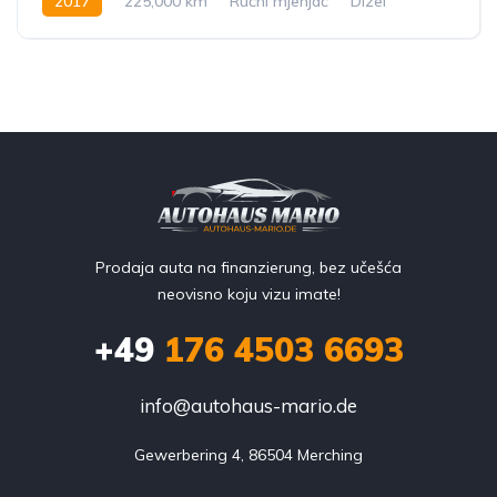
2017
225,000 km
Ručni mjenjač
Dizel
170 KS
Prodaja auta na finanzierung, bez učešća
neovisno koju vizu imate!
+49
176 4503 6693
info@autohaus-mario.de
Gewerbering 4, 86504 Merching