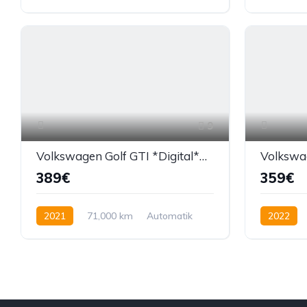
Ručni mjenjač
Dizel
184 KS
Benzin
9
Volkswagen Golf GTI *Digital*Kamera*
389€
359€
2021
71,000 km
Automatik
2022
Benzin
241 KS
Dizel
15