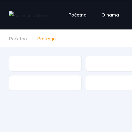
Početna
O nama
Početna
Pretraga
Marka vozila
Model
Vrsta goriva
Vrsta mjenjača