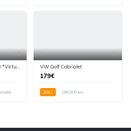
Dizel
150 KS
5
9
Volkswagen Golf 2.0 TDI *Virtual Cockpit*
VW Golf Cabriolet
179€
omatik
2011
186,000 km
Ručni mjenjač
Dizel
105 KS