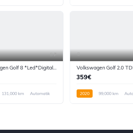
220 KS
Ručni mjenjač
110 KS
7
Volkswagen Golf 8 *Led*Digital Cockpit*
359€
131,000 km
Automatik
2020
99,000 km
Aut
0 KS
Dizel
150 KS